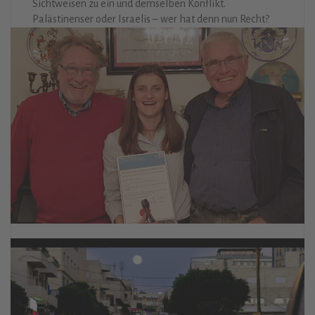
Sichtweisen zu ein und demselben Konflikt.
Palästinenser oder Israelis – wer hat denn nun Recht?
Wir wollten den Dingen auf den Grund gehen und trafen
uns zu einem Seminar der Friedrich-Ebert-Stiftung. Das
Ergebnis vorweg: Diese Frage verträgt keine Schwarz-
Weiß-Antworten. Wir wollten uns aber eine Meinung
bilden.
Weiterlesen
Wir begrüßen unser 200. Mitglied!
19. Februar 2019
Aktivitäten
Irina von Schorlemer: Eine junge Frau, einst IGP-
Absolventin und jetzt auf dem Weg ins