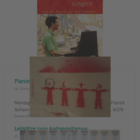
Pianist aus den Trümmern
16. Januar 2020
Aktivitäten
Montag, 10.2.2020: Der palästinensisch-syrische Pianist
Aeham Ahmad in Schloss Eulenbroich in Rösrath. WDR-
Journalistin Julitta Münch moderiert und liest.
Leitsätze zum Antisemitismus
Weiterlesen
21. November 2019
Aktivitäten