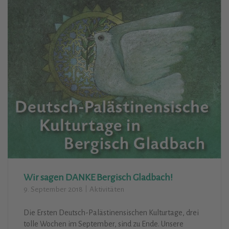
Die Medien berichten: Deutsch-
Palästinensische Kulturtage in Bergisch
Gladbach, 8. bis 30. September 2018
14. September 2018
Aktivitäten
Unsere Pressemeldungen zur Pressekonferenz am 3. 9.
im Kulturhaus Zanders und zur Filmpremiere „Ein Tag in
Beit Jala“
Weiterlesen
Wir sagen DANKE Bergisch Gladbach!
9. September 2018
Aktivitäten
Die Ersten Deutsch-Palästinensischen Kulturtage, drei
tolle Wochen im September, sind zu Ende. Unsere