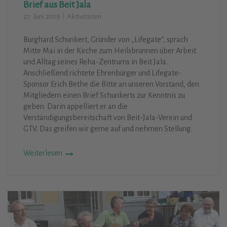
Brief aus Beit Jala
27. Juni 2019
Aktivitäten
Axel Becker verlässt Vereinsvorsitz
Burghard Schunkert, Gründer von „Lifegate“, sprach
17. Juli 2019
Aktivitäten
Mitte Mai in der Kirche zum Heilsbrunnen über Arbeit
und Alltag seines Reha-Zentrums in Beit Jala.
Für Axel Becker, den charismatischen Gründer, war es
Anschließend richtete Ehrenbürger und Lifegate-
die letzte Sitzung als Vorsitzender. Weshalb auch
Sponsor Erich Bethe die Bitte an unseren Vorstand, den
Bürgermeister Lutz Urbach teilnahm, um Becker für
Mitgliedern einen Brief Schunkerts zur Kenntnis zu
seine Pionierleistung zu danken.
geben. Darin appelliert er an die
Verständigungsbereitschaft von Beit-Jala-Verein und
Weiterlesen
GTV. Das greifen wir gerne auf und nehmen Stellung.
Weiterlesen