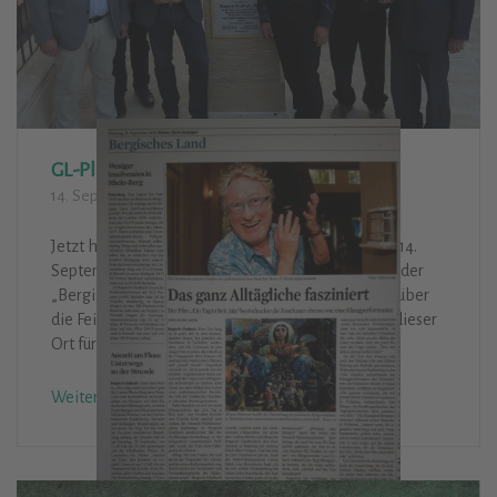
GL-Platz in Beit Jala
14. September 2018
Aktivitäten
Jetzt hat unsere Stadt ihren Platz in Beit Jala: Am 14.
September wurde dort über einer heiligen Quelle der
„Bergisch Gladbach-Square“ eingeweiht. Bericht über
die Feier zur Einweihung, wer dabei war und was dieser
Ort für die Menschen in Beit Jala bedeutet.
Weiterlesen