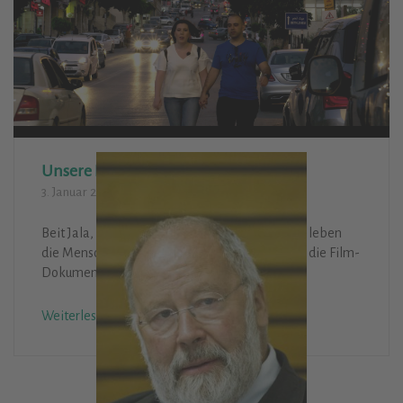
Medienmanagement, ist neues Vereinsmitglied. Wir
freuen uns und wollen wissen, was sie antreibt.
Weiterlesen
Unsere Partnerstadt im Film
3. Januar 2019
Aktivitäten
Beit Jala, unsere Partnerstadt in Palästina, wie leben
die Menschen dort? Lebendige Antworten gibt die Film-
Dokumentation „Ein Tag in Beit Jala“.
Weiterlesen