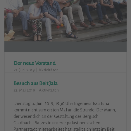
Der neue Vorstand
27. Juni 2019
Aktivitäten
Besuch aus Beit Jala
Der neue Vorstand bei Axel Beckers Abschiedsfeier (v.l.):
Dr. Gerald Karich (Beisitzer), Gertraude Buß-Völler
23. Mai 2019
Aktivitäten
(Beisitzerin), Heinz-D. Haun (Vorsitzender), Rainald
Delille (Beisitzer), Jörg Bärschneider (stv. Vorsitzender),
Dienstag, 4. Juni 2019, 19.30 Uhr: Ingenieur Issa Juha
Daniela Reuscher (Schriftführerin), Norbert Sprenger
kommt nicht zum ersten Mal an die Strunde. Der Mann,
(Beisitzer), es fehlen nur Wolfgang Schlebusch
der wesentlich an der Gestaltung des Bergisch
(Kassierer) und Fabian Felder (Beisitzer)
Gladbach-Platzes in unserer palästinensischen
Partnerstadt mitgearbeitet hat, stellt sich jetzt im Beit