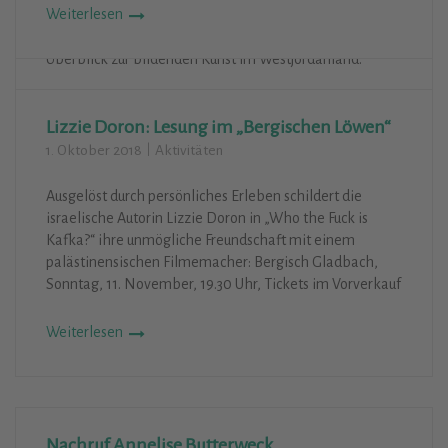
Weiterlesen
seinem Einführungsvortrag die drei im Kulturhaus
Zanders ausgestellten Künstler vor und gab einen
Überblick zur bildenden Kunst im Westjordanland.
Weiterlesen
Lizzie Doron: Lesung im „Bergischen Löwen“
1. Oktober 2018
Aktivitäten
Ausgelöst durch persönliches Erleben schildert die
israelische Autorin Lizzie Doron in „Who the Fuck is
Kafka?“ ihre unmögliche Freundschaft mit einem
palästinensischen Filmemacher: Bergisch Gladbach,
Sonntag, 11. November, 19.30 Uhr, Tickets im Vorverkauf
Weiterlesen
Nachruf Annelise Butterweck