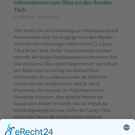
Informationen zum Eklat um den Runden
Tisch
Nachruf Uri Avnery
15. Juli 2018
Aktivitäten
21. August 2018
Aktivitäten
Hier finden Sie eine Sammlung von Informationen und
Uri Avnery, ein unermüdlicher Kämpfer für den Frieden
Presseartikeln über die Vorgänge nach dem Runden
zwischen Juden und Arabern, Israelis und Palästinensern
Tisch mit dem ehemaligen StäPa-Verein GL-Ganey
ist gestorben. Ein persönlicher Nachruf von Axel Becker.
Tikva im Juni 2018. An der Gesprächsrunde nahmen
Vertreter der beiden Städtepartnerschaftsvereine Beit
Weiterlesen
Jala und Ganey Tikva sowie Bürgermeister Lutz Urbach
teil. Anlass war ein Vortrag von Michael Fürst,
Vorsitzender des Landesverbandes der Jüdischen
Gemeinden von Niederachsen, und Dr. Yazid
Shammout, Vorsitzender der Palästinensischen
Gemeinde Hannover, über gelebte Formen der
Kooperation beider Verbände. Was als Impuls zur
Verständigung geplant war, nahm der Ganey-Tikva-
Verein zum Anlass der Konfrontation und einer
programmatischen Neuausrichtung.