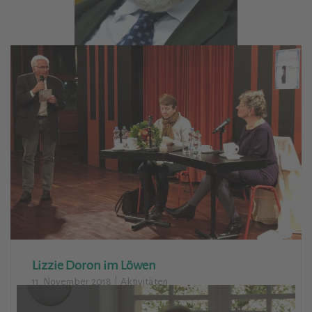
„Nur ein Weg zwischen zwei Stühlen“
11. Dezember 2018
Aktivitäten
Rainer Stuhlmann liebt die Menschen in Israel und in
Palästina, aber er teilt auch nach beiden Seiten aus –
seine Art der „doppelten Solidarität“. In der fast
ausgebuchten Kirche zum Heilsbrunnen hielt er einen
lebendigen Vortrag über seine Erfahrungen im Heiligen
Land.
Weiterlesen
Lizzie Doron im Löwen
11. November 2018
Aktivitäten