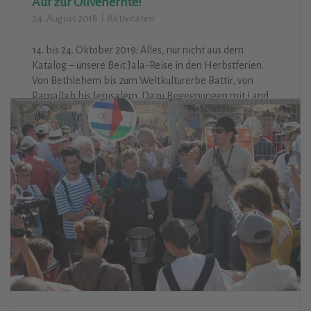
Auf zur Olivenernte!
24. August 2018
Aktivitäten
14. bis 24. Oktober 2019: Alles, nur nicht aus dem
Katalog – unsere Beit Jala-Reise in den Herbstferien.
Von Bethlehem bis zum Weltkulturerbe Battir, von
Ramallah bis Jerusalem. Dazu Begegnungen mit Land
und Leuten, in Flüchtlingslager und Textilfabrik. Wer Lust
hat, hilft bei der Olivenernte und lernt einiges über
Sorten und Anbau dieser biblisch alten Kulturpflanze.
Abends geht’s heim zum Speisen und Plauschen in die
stilvolle Abrahams Herberge. Anmeldung läuft!
Weiterlesen