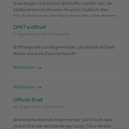
Erwartungen sind weitaus übertroffen worden. Wir, der
Städtepartnerschaftsverein Bergisch Gladbach-Beit
Jala, bedanken uns ganz herzlich bei den vielen Bürgern
und Organisationen, die zum Erfolg beigetragen haben:
DPKT eröffnet!
Besuchern, Künstlern, Helfern, Presse, Sponsoren,
8. September 2018
Aktivitäten
Spendern! So viel Zuspruch, gute Stimmung und
wertvolle Anregungen haben die Kulturtage zur
Eröffnungsrede von Bürgermeister Lutz Urbach und Axel
Bereicherung für die Stadt und zum Glanzlicht in unserer
Becker sowie ein Zwischenbericht
Vereinsgeschichte gemacht. Mitte Oktober starten wir
zu unserer Begegnungsreise nach Beit Jala – wir haben
unseren Freunden dort ganz viel aus Bergisch Gladbach
Weiterlesen
zu erzählen! Gibt es eine Wiederholung?
Weiterlesen
Offener Brief
29. August 2018
Aktivitäten
Antwortschreiben von Bürgermeister Lutz Urbach vom
29.8.2018 an die Vorsitzende des Ganey-Tikva-Vereins