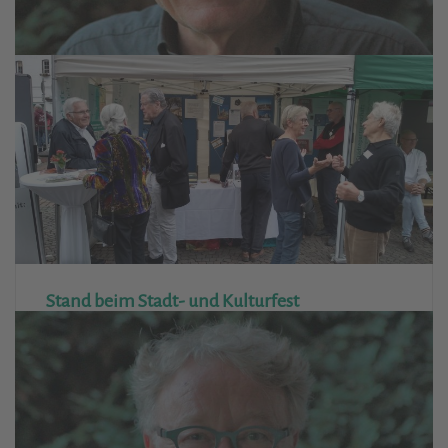
Axel Becker ist jetzt Ehrenbürger von Beit Jala
16. September 2019
Aktivitäten
Große Überraschung bei seinem Besuch des Kultur- und
Friedensfestes
Weiterlesen
Stand beim Stadt- und Kulturfest
25. August 2019
Aktivitäten
Der gemeinsame Pavillion mit dem Freundeskreis
Ganey Tikva war ein Erfolg
Weiterlesen