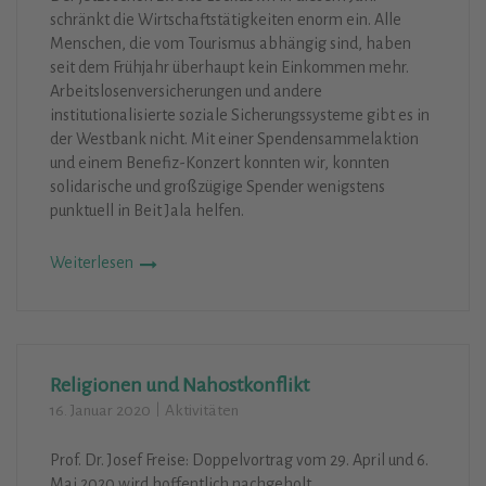
schränkt die Wirtschaftstätigkeiten enorm ein. Alle
Menschen, die vom Tourismus abhängig sind, haben
seit dem Frühjahr überhaupt kein Einkommen mehr.
Arbeitslosenversicherungen und andere
institutionalisierte soziale Sicherungssysteme gibt es in
der Westbank nicht. Mit einer Spendensammelaktion
und einem Benefiz-Konzert konnten wir, konnten
solidarische und großzügige Spender wenigstens
punktuell in Beit Jala helfen.
Weiterlesen
Religionen und Nahostkonflikt
16. Januar 2020
Aktivitäten
Prof. Dr. Josef Freise: Doppelvortrag vom 29. April und 6.
Mai 2020 wird hoffentlich nachgeholt