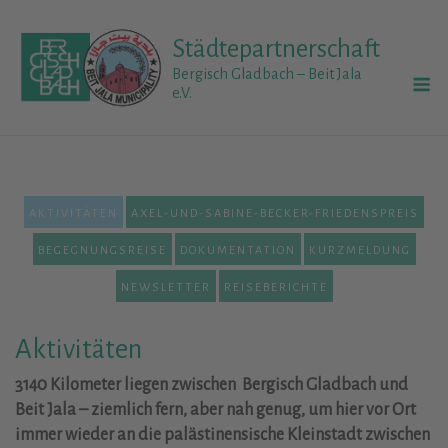
Skip
to
Städtepartnerschaft
content
M
Bergisch Gladbach – Beit Jala
e.V.
AKTIVITÄTEN
AXEL-UND-SABINE-BECKER-FRIEDENSPREIS
BEGEGNUNGSREISE
DOKUMENTATION
KURZMELDUNG
NEWSLETTER
REISEBERICHTE
Aktivitäten
3140 Kilometer liegen zwischen Bergisch Gladbach und
Beit Jala – ziemlich fern, aber nah genug, um hier vor Ort
immer wieder an die palästinensische Kleinstadt zwischen