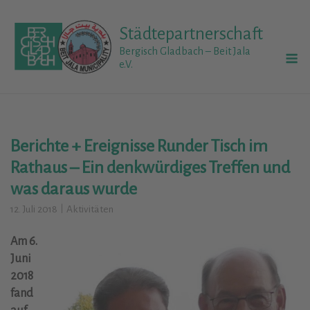
Skip
to
Städtepartnerschaft
content
M
Bergisch Gladbach – Beit Jala
e.V.
Berichte + Ereignisse Runder Tisch im
Rathaus – Ein denkwürdiges Treffen und
was daraus wurde
12. Juli 2018
Aktivitäten
Am 6.
Juni
2018
fand