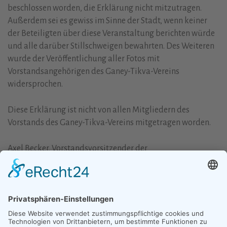
beschlossen worden, die Erklärung nicht mitzutragen.
Außerdem sei es gewiss im Sinne der Stadt, wenn keiner
der Beteiligten über diese Veranstaltung berichten würde
und alle darüber Stillschweigen bewahrten. Des Weiteren
wurde der Veröffentlichung aller Fotos mit
Vorstandsangehörigen des Ganey-Tikva-Vereins
widersprochen.
Diese Erklärung ist nicht von allen Mitgliedern des
Vorstands des Ganey-Tikva-Vereins mitgetragen worden.
Axel Becker, Vorstandsvorsitzender der
Städtepartnerschaft Bergisch Gladbach-Beit Jala e.V., bat
Frau Hemming mehrmals schriftlich um eine Begründung
für ihren abrupten Rückzug. Eine Antwort liegt bislang
nicht vor. Und dennoch: Wir werden uns weiterhin für eine
konstruktive Arbeit der Städtepartnerschaften von
Bergisch Gladbach in den Nahen Osten einsetzen.