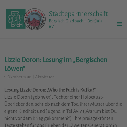
Skip
to
Städtepartnerschaft
content
M
Bergisch Gladbach – Beit Jala
e.V.
Lizzie Doron: Lesung im „Bergischen
Löwen“
1. Oktober 2018
Aktivitäten
Lesung Lizzie Doron: „Who the Fuck is Kafka?“
Lizzie Doron (geb. 1953), Tochter einer Holocaust-
Überlebenden, schrieb nach dem Tod ihrer Mutter über die
eigene Kindheit und Jugend in Tel Aviv („Warum bist Du
nicht vor dem Krieg gekommen?“). Ihre preisgekrönten
Texte stehen für das Erleben der „Zweiten Generation“ in