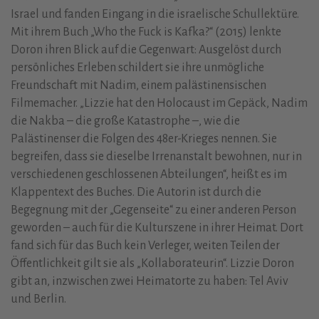
Israel und fanden Eingang in die israelische Schullektüre.
Mit ihrem Buch „Who the Fuck is Kafka?“ (2015) lenkte
Doron ihren Blick auf die Gegenwart: Ausgelöst durch
persönliches Erleben schildert sie ihre unmögliche
Freundschaft mit Nadim, einem palästinensischen
Filmemacher. „Lizzie hat den Holocaust im Gepäck, Nadim
die Nakba – die große Katastrophe –, wie die
Palästinenser die Folgen des 48er-Krieges nennen. Sie
begreifen, dass sie dieselbe Irrenanstalt bewohnen, nur in
verschiedenen geschlossenen Abteilungen“, heißt es im
Klappentext des Buches. Die Autorin ist durch die
Begegnung mit der „Gegenseite“ zu einer anderen Person
geworden – auch für die Kulturszene in ihrer Heimat. Dort
fand sich für das Buch kein Verleger, weiten Teilen der
Öffentlichkeit gilt sie als „Kollaborateurin“. Lizzie Doron
gibt an, inzwischen zwei Heimatorte zu haben: Tel Aviv
und Berlin.