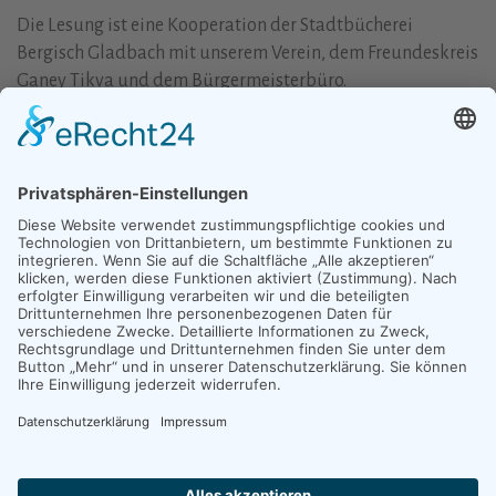
Die Lesung ist eine Kooperation der Stadtbücherei
Bergisch Gladbach mit unserem Verein, dem Freundeskreis
Ganey Tikva und dem Bürgermeisterbüro.
51465 Bergisch Gladbach,
Sonntag, 11. November, 19.30 Uhr,
Spiegelsaal des Bergischen Löwen, Konrad-Adenauer-Platz
Tickets im Vorverkauf
in der Stadtbücherei Bergisch
Gladbach, in der Stadtteilbücherei Bensberg und im
Bergischen Löwen (10 Euro).
Mehr lesen:
Flyer der Stadtbibliothek
Post
VORHERIGER BEITRAG
NÄCHSTER BEITRAG
Nachruf Annelise Butterweck
„Machen wir wieder. Nur nicht
navigation
nächstes Jahr“