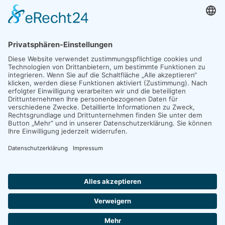
Die Aktion wird vom
Städtepartnerschaftsverein Bergisch
Gladbach-Beit Jala e.V. z
usammen mit dem
Freundeskreis
Ganey Tikva an der Kirche zum Heilsbrunnen
organisiert.
Die
Bethe-Stiftung
beteiligt sich großzügig durch
Spendenverdoppelung.
mehr lesen: Weitere Einzelheiten und das Spendenkonto
Post
VORHERIGER BEITRAG
NÄCHSTER BEITRAG
Bashir Qonqar in Brühl
Nachruf auf Reiner Bernstein
navigation
2026 © Städtepartnerschaft Bergisch Gladbach - Beit Jala e.V.