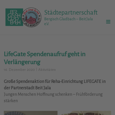
Skip
to
Städtepartnerschaft
content
M
Bergisch Gladbach – Beit Jala
e.V.
LifeGate Spendenaufruf geht in
Verlängerung
16. Dezember 2020
Aktivitäten
Große Spendenaktion für Reha-Einrichtung LIFEGATE in
der Partnerstadt Beit Jala
Jungen Menschen Hoffnung schenken – Frühförderung
stärken