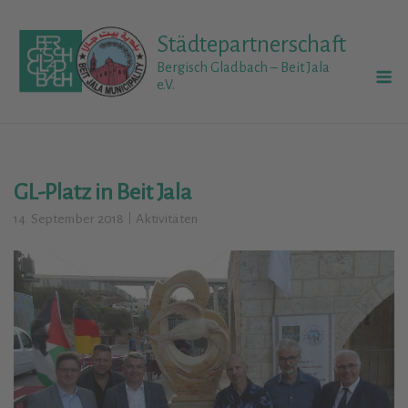
Skip
to
Städtepartnerschaft
content
M
Bergisch Gladbach – Beit Jala
e.V.
GL-Platz in Beit Jala
14. September 2018
Aktivitäten