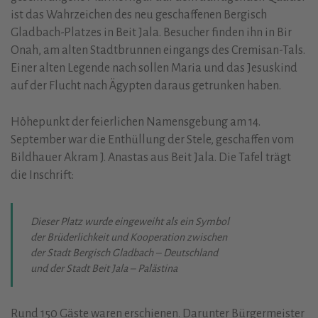
ist das Wahrzeichen des neu geschaffenen Bergisch
Gladbach-Platzes in Beit Jala. Besucher finden ihn in Bir
Onah, am alten Stadtbrunnen eingangs des Cremisan-Tals.
Einer alten Legende nach sollen Maria und das Jesuskind
auf der Flucht nach Ägypten daraus getrunken haben.
Höhepunkt der feierlichen Namensgebung am 14.
September war die Enthüllung der Stele, geschaffen vom
Bildhauer Akram J. Anastas aus Beit Jala. Die Tafel trägt
die Inschrift:
Dieser Platz wurde eingeweiht als ein Symbol
der Brüderlichkeit und Kooperation zwischen
der Stadt Bergisch Gladbach – Deutschland
und der Stadt Beit Jala – Palästina
Rund 150 Gäste waren erschienen. Darunter Bürgermeister