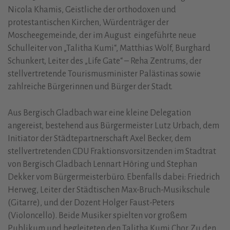
Nicola Khamis, Geistliche der orthodoxen und
protestantischen Kirchen, Würdenträger der
Moscheegemeinde, der im August eingeführte neue
Schulleiter von „Talitha Kumi“, Matthias Wolf, Burghard
Schunkert, Leiter des „Life Gate“ – Reha Zentrums, der
stellvertretende Tourismusminister Palästinas sowie
zahlreiche Bürgerinnen und Bürger der Stadt.
Aus Bergisch Gladbach war eine kleine Delegation
angereist, bestehend aus Bürgermeister Lutz Urbach, dem
Initiator der Städtepartnerschaft Axel Becker, dem
stellvertretenden CDU Fraktionsvorsitzenden im Stadtrat
von Bergisch Gladbach Lennart Höring und Stephan
Dekker vom Bürgermeisterbüro. Ebenfalls dabei: Friedrich
Herweg, Leiter der Städtischen Max-Bruch-Musikschule
(Gitarre), und der Dozent Holger Faust-Peters
(Violoncello). Beide Musiker spielten vor großem
Publikum und begleiteten den Talitha Kumi Chor. Zu den