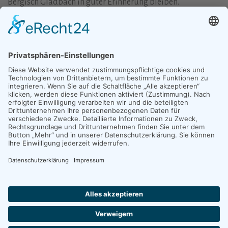
Bergisch Gladbach in guter Erinnerung bleiben.
Lesen Sie auch die Reden von Bürgermeister
Lutz Urbach
und
Axel Becker
zur Eröffnung des Bergisch Gladbach-
Platzes in Beit Jala.
Und hier ein schöner, persönlicher Brief von
Laura
Farag
, einer Anwohnerin aus Beit Jala
Post
VORHERIGER BEITRAG
NÄCHSTER BEITRAG
Die Medien berichten: Deutsch-
Nachruf Annelise Butterweck
navigation
Palästinensische Kulturtage in
Bergisch Gladbach, 8. bis 30.
September 2018