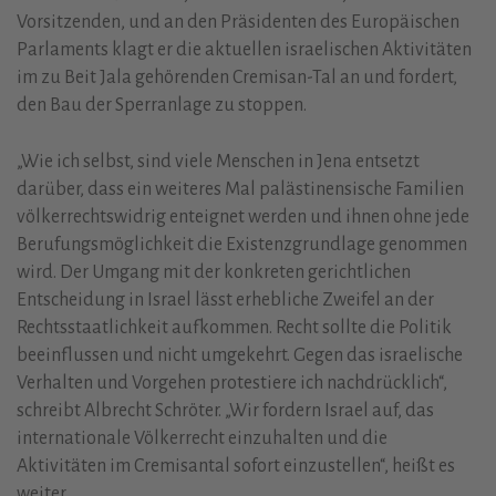
Vorsitzenden, und an den Präsidenten des Europäischen
Parlaments klagt er die aktuellen israelischen Aktivitäten
im zu Beit Jala gehörenden Cremisan-Tal an und fordert,
den Bau der Sperranlage zu stoppen.
„Wie ich selbst, sind viele Menschen in Jena entsetzt
darüber, dass ein weiteres Mal palästinensische Familien
völkerrechtswidrig enteignet werden und ihnen ohne jede
Berufungsmöglichkeit die Existenzgrundlage genommen
wird. Der Umgang mit der konkreten gerichtlichen
Entscheidung in Israel lässt erhebliche Zweifel an der
Rechtsstaatlichkeit aufkommen. Recht sollte die Politik
beeinflussen und nicht umgekehrt. Gegen das israelische
Verhalten und Vorgehen protestiere ich nachdrücklich“,
schreibt Albrecht Schröter. „Wir fordern Israel auf, das
internationale Völkerrecht einzuhalten und die
Aktivitäten im Cremisantal sofort einzustellen“, heißt es
weiter.