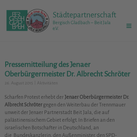
Skip
to
Städtepartnerschaft
content
M
Bergisch Gladbach – Beit Jala
e.V.
Pressemitteilung des Jenaer
Oberbürgermeister Dr. Albrecht Schröter
26. August 2015
Aktivitäten
Scharfen Protest erhebt der
Jenaer Oberbürgermeister Dr.
Albrecht Schröter
gegen den Weiterbau der Trennmauer
unweit der Jenaer Partnerstadt Beit Jala, die auf
palästinensischem Gebiet erfolgt. In Briefen an den
israelischen Botschafter in Deutschland, an
die Bundeskanzlerin, den Außenminister, den SPD-