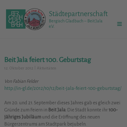
Skip
to
Städtepartnerschaft
content
M
Bergisch Gladbach – Beit Jala
e.V.
Beit Jala feiert 100. Geburtstag
12. Oktober 2012
Aktivitäten
Von Fabian Felder
http://in-gl.de/2012/10/12/beit-jala-feiert-100-geburtstag/
Am 20. und 21. September dieses Jahres gab es gleich zwei
Gründe zum Feiern in
Beit Jala
: Die Stadt konnte ihr
100-
jähriges Jubiläum
und die Eröffnung des neuen
Bürgerzentrums am Stadtpark bejubeln.