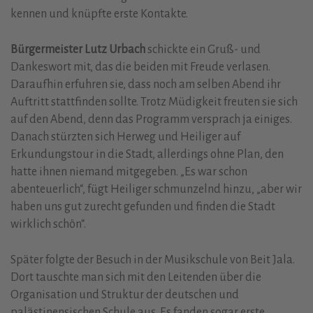
kennen und knüpfte erste Kontakte.
Bürgermeister Lutz Urbach
schickte ein Gruß- und
Dankeswort mit, das die beiden mit Freude verlasen.
Daraufhin erfuhren sie, dass noch am selben Abend ihr
Auftritt stattfinden sollte. Trotz Müdigkeit freuten sie sich
auf den Abend, denn das Programm versprach ja einiges.
Danach stürzten sich Herweg und Heiliger auf
Erkundungstour in die Stadt, allerdings ohne Plan, den
hatte ihnen niemand mitgegeben. „Es war schon
abenteuerlich“, fügt Heiliger schmunzelnd hinzu, „aber wir
haben uns gut zurecht gefunden und finden die Stadt
wirklich schön“.
Später folgte der Besuch in der Musikschule von Beit Jala.
Dort tauschte man sich mit den Leitenden über die
Organisation und Struktur der deutschen und
palästinensischen Schule aus. Es fanden sogar erste