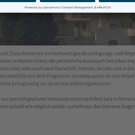
rstadt. Dazu bieten wir ein hochwertiges Besichtigungs- und B
ehnisse im Nahen Osten, der persönliche Austausch hat schon ma
tskirche) oder auch nach Ramallah, Hebron, Jericho und in die 
en ebenfalls auf dem Programm. Stammquartier ist das stilvol
los preisgünstig an, da wir sie selbst organisieren.
ur speziell geplante Vorstandsreisen nach Beit Jala in Betrac
ber sobald wie möglich wieder aufnehmen. Bei Interesse fragen 