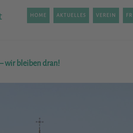
t
HOME
AKTUELLES
VEREIN
FR
– wir bleiben dran!