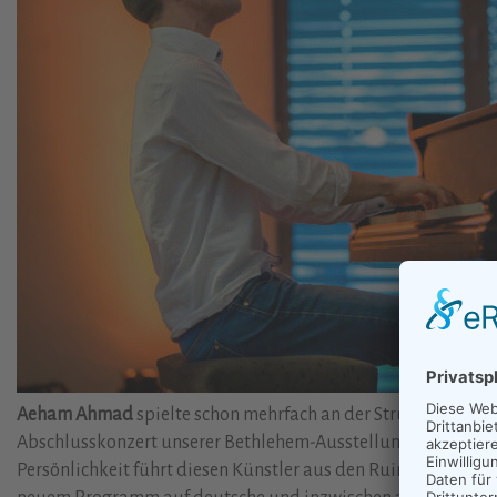
Aeham Ahmad
spielte schon mehrfach an der Strunde: erst
Abschlusskonzert unserer Bethlehem-Ausstellung in der Herz-
Persönlichkeit führt diesen Künstler aus den Ruinen von Da