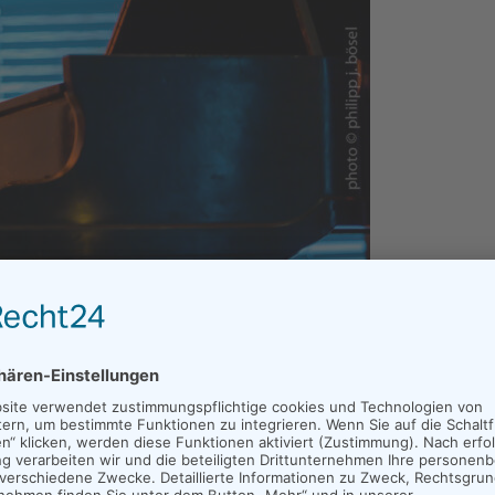
 im vergangenen Jahr vor großem Publikum das
Jesu-Kirche in Schildgen. Seine starke
maskus („Pianist aus den Trümmern“) mit immer