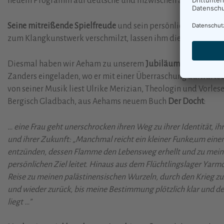
neuem Programm auf deutsche und inzwischen auch europä
Seine mitreißende Spielfreude
und sein persönlicher Stil, de
zum Klangkunstwerk verschmilzt, lassen ihm die Herzen des
Diesmal haben wir Aeham zu unserem
Jubiläumskonzert
ins
Zanders eingeladen, wo er mit einer Überraschung aufwartet
von seiner Musik liest Ulrike Merizian, Theologin und Vorles
Bergisch Gladbach, aus Aehams neuem Buch
Der Docht
:
… eine Frau geht unerschrocken ihren Weg zu ihrer Identität, i
und ihrer Zukunft: „Manchmal reicht ein kleiner Funke,um eine
entzünden, dessen Flamme den Lebensweg erhellt und zu mei
persönlichen Ziel leitet. Hinaus aus dem Flüchtlingslager Yarm
Reise zu meinen palästinensischen Wurzeln, durch den Krieg z
und wieder zurück, bis meine Bestimmung plötzlich klar und de
liegt …”