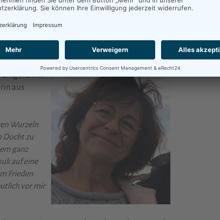
ische Bühnen.
r Klassik, arabische Melodik und Improvisation
 Publikums zufliegen.
 Museum auf
. Eingerahmt
erin aus
hren Wurzeln
n Docht zu
nem ganz
ouk auf eine
um Frieden
utlich vor mir