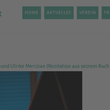
t
HOME
AKTUELLES
VEREIN
FR
nd Ulrike Merizian (Rezitation aus seinem Buch