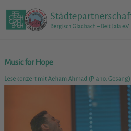
Skip
to
Städtepartnerschaf
content
Bergisch Gladbach – Beit Jala e.V.
Music for Hope
Lesekonzert mit Aeham Ahmad (Piano, Gesang) u