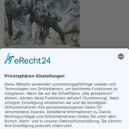
Im Bethlehem des Jahres 1989 posiert eine Gruppe von
zehnjährigen Jungs in lebendiger Manier für ein Foto, und
zwanzig Jahre später machen sich die Dokumentarfilmer
Robert Krieg und Monika Nolte in den Nahen Osten auf,
um die Protagonisten dieser Momentaufnahme
aufzuspüren, die immer noch in Bethlehem leben.
Sonntag, 12.01.25
,
17:00 Uhr
Krypta der ev. Andreaskirche, Voiswinkeler Str. 40, 51467