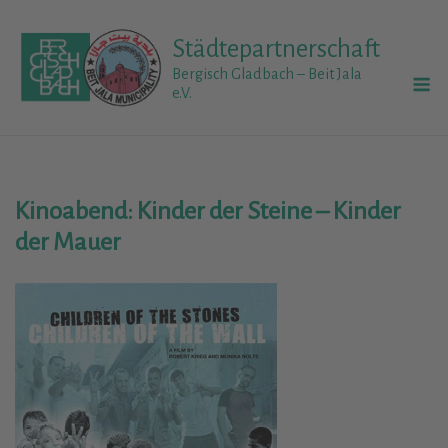
Skip
to
Städtepartnerschaft
content
M
Bergisch Gladbach – Beit Jala
e.V.
Kinoabend: Kinder der Steine – Kinder
der Mauer