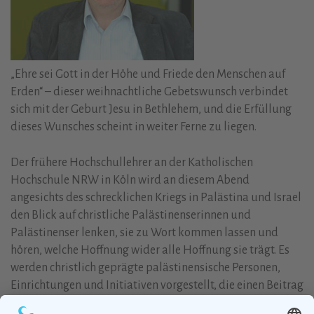
„Ehre sei Gott in der Höhe und Friede den Menschen auf
Erden“ – dieser weihnachtliche Gebetswunsch verbindet
sich mit der Geburt Jesu in Bethlehem, und die Erfüllung
dieses Wunsches scheint in weiter Ferne zu liegen.
Der frühere Hochschullehrer an der Katholischen
Hochschule NRW in Köln wird an diesem Abend
angesichts des schrecklichen Kriegs in Palästina und Israel
den Blick auf christliche Palästinenserinnen und
Palästinenser lenken, sie zu Wort kommen lassen und
hören, welche Hoffnung wider alle Hoffnung sie trägt. Es
werden christlich geprägte palästinensische Personen,
Einrichtungen und Initiativen vorgestellt, die einen Beitrag
für den so schwer erreichbaren gerechten Frieden leisten