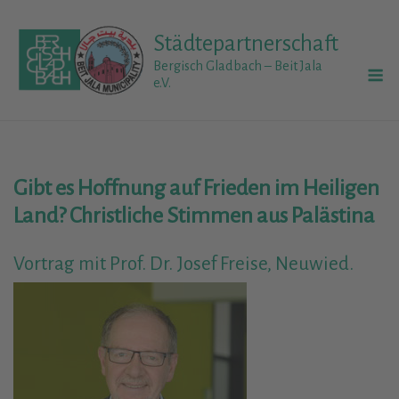
Skip
to
Städtepartnerschaft
content
M
Bergisch Gladbach – Beit Jala
e.V.
Gibt es Hoffnung auf Frieden im Heiligen
Land? Christliche Stimmen aus Palästina
Vortrag mit Prof. Dr. Josef Freise, Neuwied.