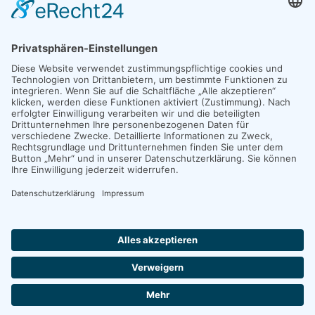
wollen.
Josef Freise war bis zu seiner Pensionierung
Hochschullehrer an der Katholischen Hochschule NRW in
Köln und hat über zwanzig Jahre die Partnerschaft
zwischen seiner Kölner Hochschule und der katholischen
Universität Bethlehem aufgebaut und begleitet.
Dienstag, 14.01.25
,
19 Uhr
Herz-Jesu-Kirche, Altenberger-Dom-Straße 140, 51467
Bergisch Gladbach Schildgen
Post
navigation
2026 © Städtepartnerschaft Bergisch Gladbach - Beit Jala e.V.
Newsletter
Impressum
Datenschutz
Cookie-Einstellungen