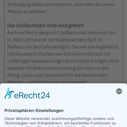
Ermutigung haben uns motiviert, noch mehr für unsere
Mission zu arbeiten.“
Das Jubiläumsjahr 2026 wird gefeiert
Auch wir hier in Bergisch Gladbach sind motiviert: Am
12. März 2011 wurde die Städtepartnerschaft im
Rathaus von Beit Jala besiegelt. Das vor uns liegende 15.
Jubiläumsjahr möchten wir mit ihnen und euch mit
vielfältigen Veranstaltungen feiern. Details folgen. Jetzt
wünsche ich ihnen erstmal einen guten Start in den
Alltag, Glück und Gesundheit für die kommenden
Monate – und bleiben sie uns gewogen!
Für den Vorstand des Städtepartnerschaftsvereins
Jörg Bärschneider