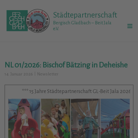
Skip
to
Städtepartnerschaft
content
M
Bergisch Gladbach – Beit Jala
e.V.
NL 01/2026: Bischof Bätzing in Deheishe
14. Januar 2026
Newsletter
*** 15 Jahre Städtepartnerschaft GL-Beit Jala 2026 ***