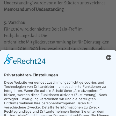
Understanding“ wurde von allen Städten unterzeichnet.
Memorandum of Understanding
5. Vorschau
Für 2016 wird der nächste Beit Jala-Treff im
Frühjahr angedacht.Die
ordentliche Mitgliederversammlung ist für Dienstag, den
14. Juni 2016, 19:00 h vorgesehen. Satzungsgemäß steht
die Neuwahl des Vorstands an.
6. Jahresbrief 2015 von unserm Mitglied Frau Sumaya
Farhat-Naser
Sumaya Fraht-Naser Jahresbrief 2015
Herzliche Grüße,
für den Vorstand Axel Becker