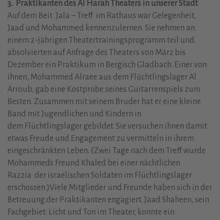
3. Praktikanten des Al Harah Theaters in unserer Stadt
Auf dem Beit Jala – Treff im Rathaus war Gelegenheit,
Jaad und Mohammed kennenzulernen. Sie nehmen an
einem 2-jährigen Theatertrainingsprogramm teil und
absolvierten auf Anfrage des Theaters von März bis
Dezember ein Praktikum in Bergisch Gladbach. Einer von
ihnen, Mohammed Alraee aus dem Flüchtlingslager Al
Arroub, gab eine Kostprobe seines Guitarrenspiels zum
Besten. Zusammen mit seinem Bruder hat er eine kleine
Band mit Jugendlichen und Kindern in
dem Flüchtlingslager gebildet. Sie versuchen ihnen damit
etwas Freude und Engagement zu vermitteln in ihrem
eingeschränkten Leben. (Zwei Tage nach dem Treff wurde
Mohammeds Freund Khaled bei einer nächtlichen
Razzia der israelischen Soldaten im Flüchtlingslager
erschossen.)Viele Mitglieder und Freunde haben sich in der
Betreuung der Praktikanten engagiert. Jaad Shaheen, sein
Fachgebiet: Licht und Ton im Theater, konnte ein