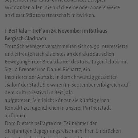
September war dafür ein leuchtendes Beispiel.
Wir danken allen, die auf die eine oder andere Weise
an dieser Städtepartnerschaft mitwirken.
1. Beit Jala – Treff am 24. November im Rathaus
Bergisch Gladbach
Trotz Schneeregen versammelten sich ca. 50 Interessierte
und erfreuten sich als erstes an den akrobatischen
Bewegungen der Breakdancer des Krea-Jugendclubs mit
Sigrid Brenner und Daniel Richartz, ein
inspirierender Auftakt in dem ehrwürdig getäfelten
„Salon“ der Stadt. Sie waren im September erfolgreich auf
dem Kultur-Festival in Beit Jala
aufgetreten. Vielleicht können sie künftig einen
Kontakt zu Jugendlichen in unserer Partnerstadt
aufbauen.
Doro Dietsch befragte drei Teilnehmer der
diesjährigen Begegnungsreise nach ihren Eindrücken.