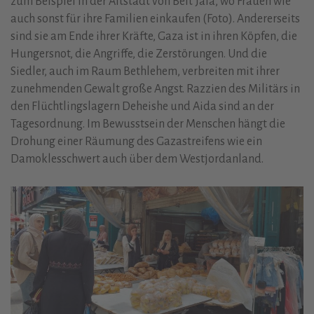
zum Beispiel in der Altstadt von Beit Jala, wo Frauen wie
auch sonst für ihre Familien einkaufen (Foto). Andererseits
sind sie am Ende ihrer Kräfte, Gaza ist in ihren Köpfen, die
Hungersnot, die Angriffe, die Zerstörungen. Und die
Siedler, auch im Raum Bethlehem, verbreiten mit ihrer
zunehmenden Gewalt große Angst. Razzien des Militärs in
den Flüchtlingslagern Deheishe und Aida sind an der
Tagesordnung. Im Bewusstsein der Menschen hängt die
Drohung einer Räumung des Gazastreifens wie ein
Damoklesschwert auch über dem Westjordanland.