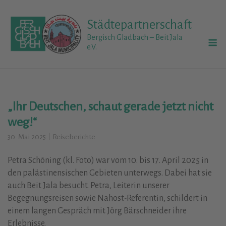
Skip
to
Städtepartnerschaft
content
M
Bergisch Gladbach – Beit Jala
e.V.
„Ihr Deutschen, schaut gerade jetzt nicht
weg!“
30. Mai 2025
Reiseberichte
Petra Schöning (kl. Foto) war vom 10. bis 17. April 2025 in
den palästinensischen Gebieten unterwegs. Dabei hat sie
auch Beit Jala besucht. Petra, Leiterin unserer
Begegnungsreisen sowie Nahost-Referentin, schildert in
einem langen Gespräch mit Jörg Bärschneider ihre
Erlebnisse.