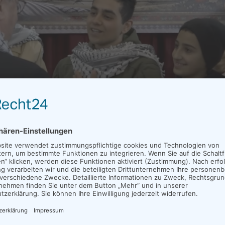
 die Palästinensergebiete äußerte sich Georg Bätzing in klaren