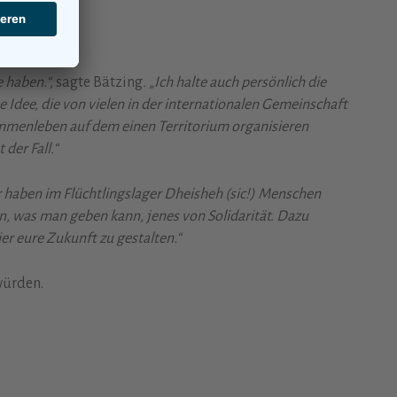
e haben.“,
sagte Bätzing
. „Ich halte auch persönlich die
 Idee, die von vielen in der internationalen Gemeinschaft
usammenleben auf dem einen Territorium organisieren
der Fall.“
 haben im Flüchtlingslager Dheisheh (sic!) Menschen
en, was man geben kann, jenes von Solidarität. Dazu
ier eure Zukunft zu gestalten.“
würden.