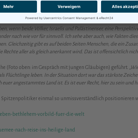
-Lösung kein Weg vorbeiführe:
n, wenn beide Völker, Israelis und Palästinenser, eine Perspektiv
er nach wie vor für sinnvoll. Ich sehe aber auch, wie Fakten diese
chen. Gleichzeitig gibt es auf beiden Seiten Menschen, die ein Z
Rechte aller als gleich anerkannt wird. Das ist offensichtlich nicht 
ishe (Foto oben: im Gespräch mit jungen Gläubigen) geführt.
„Wir
s Flüchtlinge leben. In der Situation dort war das stärkste Zeich
 euer angestammtes Land ist. Es ist euer Recht, hier zu sein und h
 Spitzenpolitiker einmal so unmissverständlich positionieren 
eben-bethlehem-vorbild-fuer-die-welt
uemee-nach-reise-ins-heilige-land