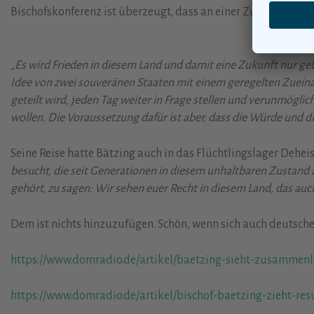
Bischofskonferenz ist überzeugt, dass an einer Zwei-Staaten
„Es wird Frieden in diesem Land und damit eine Zukunft nur gebe
Idee von zwei souveränen Staaten mit einem geregelten Zueinand
geteilt wird, jeden Tag weiter in Frage stellen und verunmögli
wollen. Die Voraussetzung dafür ist aber, dass die Würde und die 
Seine Reise hatte Bätzing auch in das Flüchtlingslager Dehe
besucht, die seit Generationen in diesem unhaltbaren Zustand al
gehört, zu sagen: Wir sehen euer Recht in diesem Land, das auch
Dem ist nichts hinzuzufügen. Schön, wenn sich auch deutsche
https://www.domradio.de/artikel/baetzing-sieht-zusammenl
https://www.domradio.de/artikel/bischof-baetzing-zieht-res